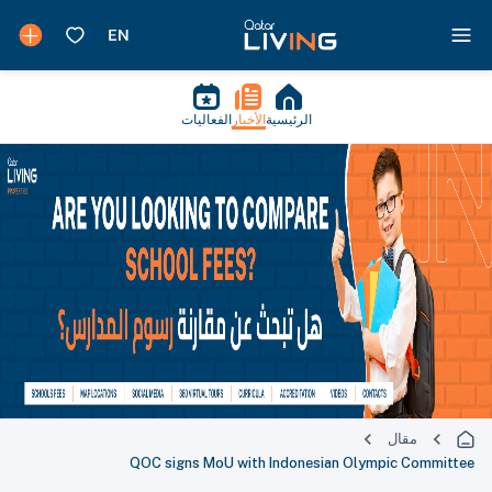
الرئيسية
الأخبار
الفعاليات
مقال
QOC signs MoU with Indonesian Olympic Committee