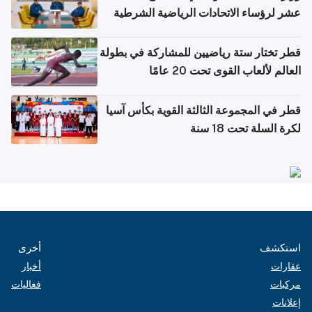
عشر لرؤساء الاتحادات الرياضية الشرطية
بدول مجلس التعاون
قطر تختار ستة رياضيين للمشاركة في بطولة
العالم لألعاب القوى تحت 20 عامًا
قطر في المجموعة الثالثة القوية بكأس آسيا
لكرة السلة تحت 18 سنة
استكشف
أخرى
عقارات
أخبار
مركبات
فعاليات
إعلانات