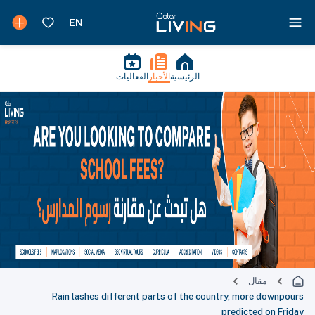
الرئيسية
الأخبار
الفعاليات
مقال
Rain lashes different parts of the country, more downpours
predicted on Friday