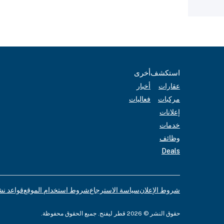
استكشف
أخرى
عقارات
أخبار
مركبات
فعاليات
إعلانات
خدمات
وظائف
Deals
شروط الإعلان
سياسة الاسترجاع
شروط استخدام الموقع
قواعد نش
حقوق النشر © 2026 قطر ليفنج. جميع الحقوق محفوظة.