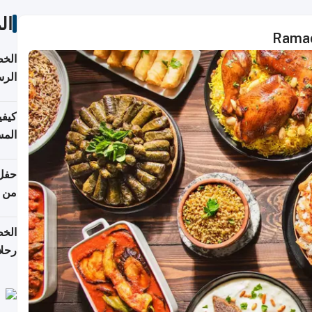
ال
Ramad
الخط
الرس
كيفي
المس
من ن
الخط
رحلا