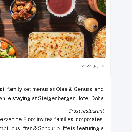
10 أبريل 2022
st, family set menus at Olea & Genuss, and
while staying at Steigenberger Hotel Doha!
Crust restaurant
zzanine Floor invites families, corporates,
mptuous Iftar & Sohour buffets featuring a