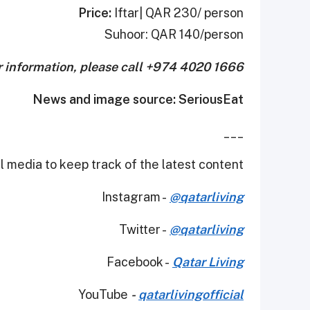
Price:
Iftar| QAR 230/ person
Suhoor: QAR 140/person
r information, please call +974 4020 1666
News and image source: SeriousEat
___
 media to keep track of the latest content.
Instagram -
@qatarliving
Twitter -
@qatarliving
Facebook -
Qatar Living
YouTube
-
qatarlivingofficial