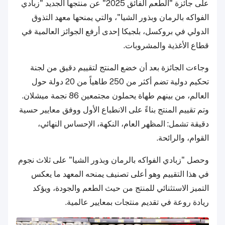
على جائزة "الطعم الفائق 2025" عن منتجها الجديد "زبادي
الفواكه بالرمان وبذور الشيا"، والتي يمنحها معهد التذوق
الدولي في بروكسل، بلجيكا إحدى أرفع الجوائز العالمية في
قطاع الأغذية والمشروبات.
وجاءت الجائزة بعد أن خضع المنتج لتقييم دقيق من لجنة
تحكيم دولية تضم أكثر من 250 طاهياً من 20 دولة حول
العالم، من بينهم طهاة يحملون مجتمعين 86 نجمة ميشلان.
وتم تقييم المنتج بناءً على الانطباع الأول ووفق معايير حسية
دقيقة تشمل: المظهر العام، النكهة، الإحساس النهائي،
القوام، والرائحة.
وحصل "زبادي الفواكه بالرمان وبذور الشيا" على ثلاث نجوم
في هذا التقييم وهو أعلى تصنيف يمنحه المعهد ما يعكس
التميز الاستثنائي للمنتج من حيث الطعم والجودة، ويؤكد
ريادة روعة في تقديم منتجات بمعايير عالمية.