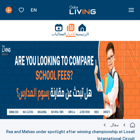
الرئيسية
الأخبار
الفعاليات
مقال
Rea and Mahias under spotlight after winning championship at Losail
International Circuit