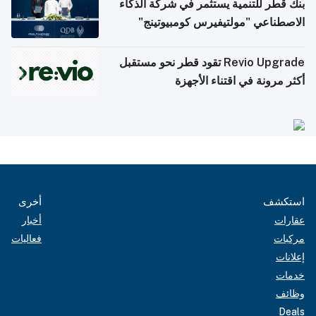
بنك قطر للتنمية يستثمر في شركة الذكاء
الاصطناعي "مولتيفيرس كومبيوتينج"
Revio Upgrade تقود قطر نحو مستقبل
أكثر مرونة في اقتناء الأجهزة
استكشف
أخرى
عقارات
أخبار
مركبات
فعاليات
إعلانات
خدمات
وظائف
Deals