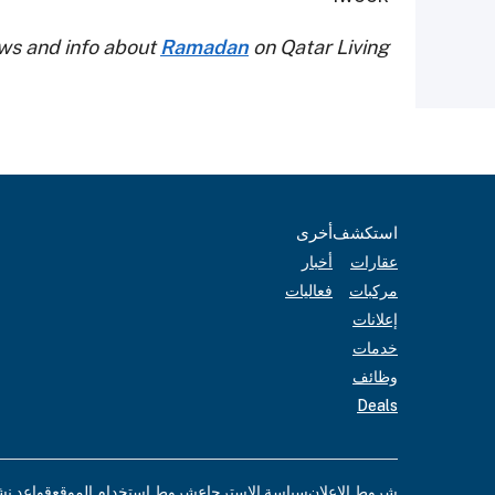
ews and info about
Ramadan
on Qatar Living.
استكشف
أخرى
عقارات
أخبار
مركبات
فعاليات
إعلانات
خدمات
وظائف
Deals
شروط الإعلان
سياسة الاسترجاع
شروط استخدام الموقع
قواعد نش