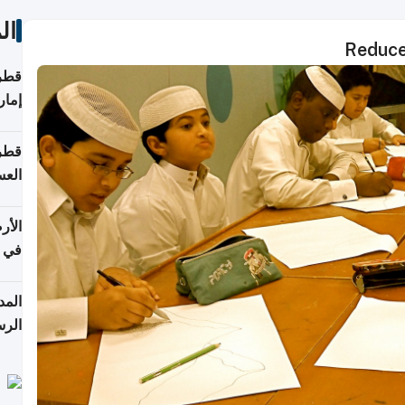
ال
Reduce
قطر 
إمار
قطر 
العس
الأر
في 
الرس