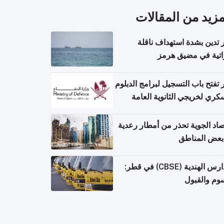
مزيد من المقالات
تدين بشدة استهداف ناقلة
اتية في مضيق هرمز
تفتح باب التسجيل لبرامج الدبلوم
كري لخريجي الثانوية العامة
صاد الجوية تحذر من أمطار رعدية
بعض المناطق
المدارس الهندية (CBSE) في قطر:
وم والقبول