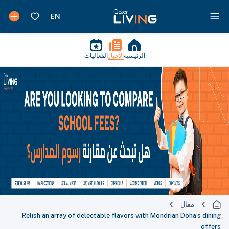
الرئيسية
الأخبار
الفعاليات
مقال
Relish an array of delectable flavors with Mondrian Doha’s dining
offers