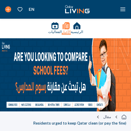
الفعاليات
الأخبار
الرئيسية
مقال
Residents urged to keep Qatar clean (or pay the fine)