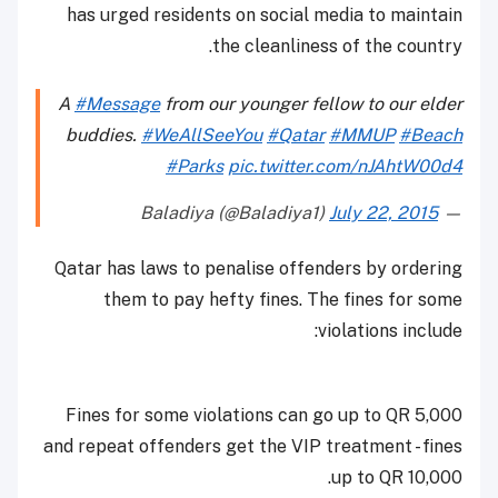
has urged residents on social media to maintain
the cleanliness of the country.
A
#Message
from our younger fellow to our elder
buddies.
#WeAllSeeYou
#Qatar
#MMUP
#Beach
#Parks
pic.twitter.com/nJAhtW00d4
July 22, 2015
— Baladiya (@Baladiya1)
Qatar has laws to penalise offenders by ordering
them to pay hefty fines. The fines for some
violations include:
Fines for some violations can go up to QR 5,000
and repeat offenders get the VIP treatment - fines
up to QR 10,000.