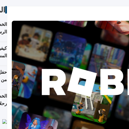
ال
الخط
الرس
كيفي
المس
من ن
الخط
رحلا