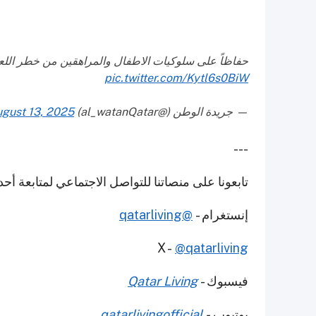
حفاظاً على سلوكيات الاطفال والمراهقين من خطر اللعبة
pic.twitter.com/Kytl6s0BiW
— جريدة الوطن (@al_watanQatar)
gust 13, 2025
---
تابعونا على منصاتنا للتواصل الاجتماعي لمتابعة أح
إنستغرام -
@qatarliving
X -
@qatarliving
فيسبوك -
Qatar Living
يوتيوب
-
qatarlivingofficial