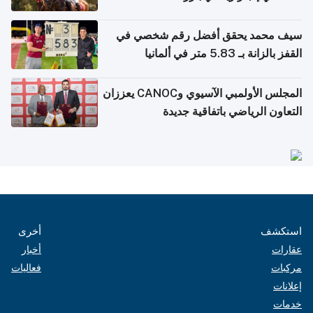
سيف محمد يحقق أفضل رقم شخصي في
القفز بالزانة بـ 5.83 متر في ألمانيا
المجلس الأولمبي الآسيوي وCANOC يعززان
التعاون الرياضي باتفاقية جديدة
استكشف
أخرى
عقارات
أخبار
مركبات
فعاليات
إعلانات
خدمات