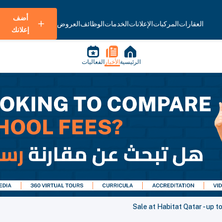
أضف
العقارات
المركبات
الإعلانات
الخدمات
الوظائف
العروض
إعلانك
الرئيسية
الأخبار
الفعاليات
Sale at Habitat Qatar - up 