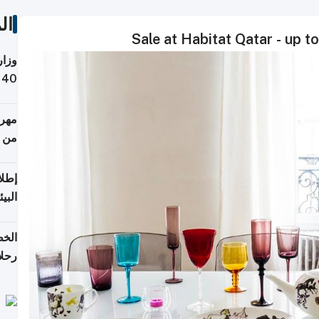
ال
Sale at Habitat Qatar - up t
وزار
التص
مهرج
من 148,000 زائر
إطلا
البيئ
الخط
رحلا
اعتبارا