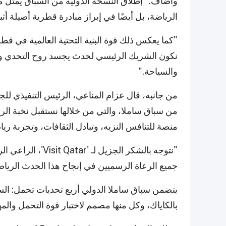
وأضاف: "إطلاق النسخة الدولية من السباق يمث
الرياضة، بل أيضًا في إبراز مبادرة قطرية أصيلة أثب
"كما يعكس ذلك قوة البنية التحتية العالمية في قط
نكون الشريك الرئيسي لحدث يجسد روح التحدي والا
والسياحة."
من جانبه، قال عزام المناعي، الرئيس التنفيذي للج
من سباق ساملا، والتي من خلالها نستقبل نخبة ال
منصة للتنافس النزيه، وتبادل الثقافات، وتجربة ريا
"نتوجه بالشكر الجز
جميع الرعاة الرسميين في إنجاح هذا الحدث الرياضي
يتضمن سباق ساملا الدولي أربع تحديات تحمل: الس
بالكاياك، وكل منها مصمم لاختبار قوة التحمل والم