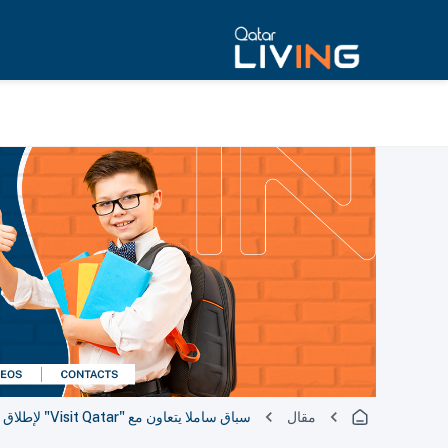
مقال
سباق ساملا يتعاون مع "Visit Qatar" لإطلاق النسخة الدولية بدءًا من 2026