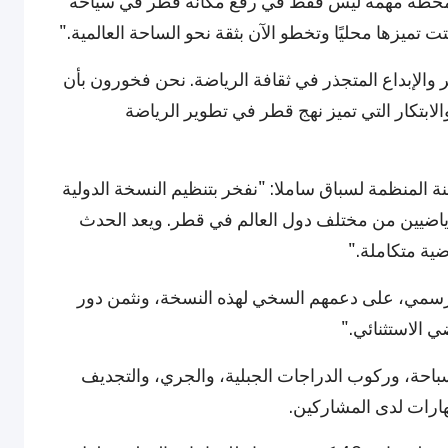
ل محطة مهمة ليس فقط في رفع مكانة قطر في سياحة
تت تميزها محليًا وتخطو الآن بثقة نحو الساحة العالمية."
ر والإبداع المتجذر في ثقافة الرياضة. نحن فخورون بأن
بتكار التي تميز نهج قطر في تطوير الرياضة
نة المنظمة لسباق ساملا: "نفخر بتنظيم النسخة الدولية
رياضيين من مختلف دول العالم في قطر. ويعد الحدث
ضية متكاملة."
يل لـ 'Visit Qatar'، الراعي الرسمي، على دعمهم السخي لهذه النسخة، ونثمن دور
 الاستثنائي."
باحة، وركوب الدراجات الجبلية، والجري، والتجديف
هارات لدى المشاركين.