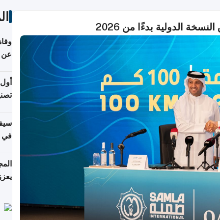
ال
وفاة
عن عمر 
أول 
تصنيف HPA في إن
سيف
ألمان
يعزز
جديد