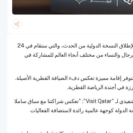
أعلنت "Visit Qatar" عن شراكة مع سباق ساملا لإطلاق النسخة الدولية من الحدث، والتي ستقام في 24
فرصة للرجال والنساء من مختلف أنحاء العالم للمشاركة في
وفر إقامة مميزة تعكس دفء الضيافة القطرية الأصيلة.
وقال المهندس عبدالعزيز علي المولوي، الرئيس التنفيذي لـ "Visit Qatar": "تعكس شراكتنا مع سباق ساملا
ة الدولة كوجهة عالمية رائدة لاستضافة الفعاليات