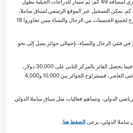
ينطلق السباق بسباق سباحة لمسافة 3 كم، يليه جري لمسافة 49 كم، ثم مسار للدراجات الجبلية بطول
44 كم، ويختتم بتحدي التجديف بالكاياك لمسافة 4 كم. يمكن التسجيل عبر الموقع الرسمي لسباق ساملا،
حيث تتوفر جميع الإرشادات والقواعد. السباق مفتوح لجميع الجنسيات من الرجال والنساء ممن تجاوزوا 18
في فئتي الرجال والنساء، بإجمالي جوائز يصل إلى نحو
سيحصل الفائز بالمركز الأول على 50,000 دولار، فيما يحصل الفائز بالمركز الثاني على 30,000 دولار،
والثالث على 20,000 دولار. أما من المركز الرابع حتى العاشر، فستتراوح الجوائز بين 10,000 و4,000
الرياضي الدولي، وتساهم فعاليات مثل سباق ساملا الدولي
 ساملا الدولي، يرجى
الضغط هنا
.