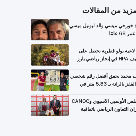
مزيد من المقالات
 خورخي ميسي والد ليونيل ميسي
68 عامًا
لاعبة بولو قطرية تحصل على
جاز رياضي بارز
 محمد يحقق أفضل رقم شخصي
في القفز بالزانة بـ 5.83 متر في
يا
المجلس الأولمبي الآسيوي وCANOC
ان التعاون الرياضي باتفاقية
ة