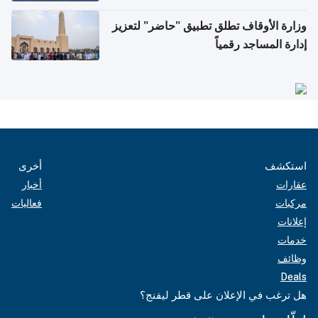
وزارة الأوقاف تطلق تطبيق "حاضر" لتعزيز
إدارة المساجد رقمياً
استكشف
أخرى
عقارات
أخبار
مركبات
فعاليات
إعلانات
خدمات
وظائف
Deals
هل ترغب في الإعلان على قطر ليفنج؟