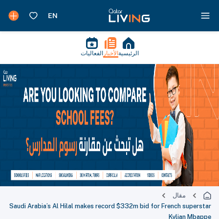
الرئيسية
الأخبار
الفعاليات
مقال
Saudi Arabia’s Al Hilal makes record $332m bid for French superstar
Kylian Mbappe