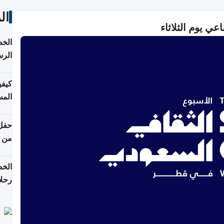
ال
ي يوم الثلاثاء
الخط
الرس
كيفي
المس
من ن
الخط
رحلا