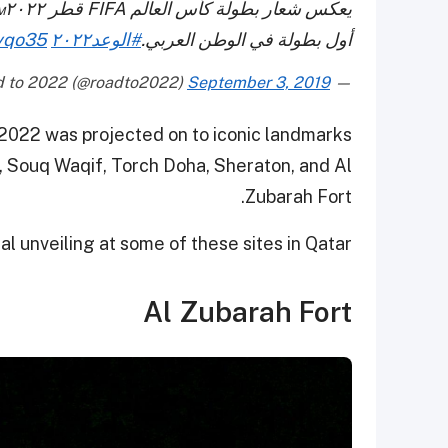
يع
أول بطولة في الوطن العربي.
#الوعد٢٠٢٢
Pyqo35
September 3, 2019
— Road to 2022 (@roadto2022)
 2022 was projected on to iconic landmarks
, Souq Waqif, Torch Doha, Sheraton, and Al
Zubarah Fort.
l unveiling at some of these sites in Qatar:
Al Zubarah Fort