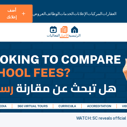
أضف
العقارات
المركبات
الإعلانات
الخدمات
الوظائف
العروض
إعلانك
الرئيسية
الأخبار
الفعاليات
WATCH: SC reveals official