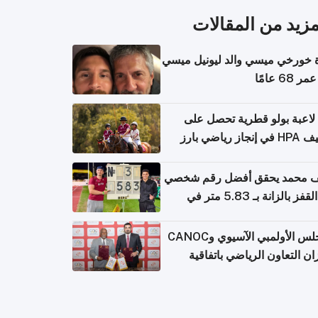
مزيد من المقالات
 خورخي ميسي والد ليونيل ميسي
68 عامًا
لاعبة بولو قطرية تحصل على
جاز رياضي بارز
 محمد يحقق أفضل رقم شخصي
في القفز بالزانة بـ 5.83 متر في
يا
المجلس الأولمبي الآسيوي وCANOC
ان التعاون الرياضي باتفاقية
ة