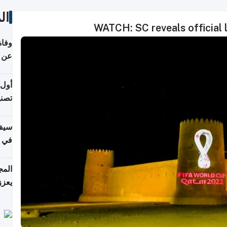
ال
WATCH: SC reveals official 
وفاة
عن عمر 
أول 
تصنيف HPA في إن
سيف
ألمان
يعزز
جديد