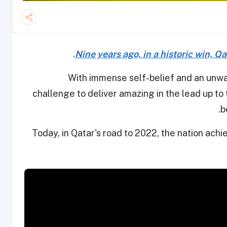
.
Nine years ago, in a historic win,
With immense self-belief and an unwa
challenge to deliver amazing in the lead up to
b
Today, in Qatar's road to 2022, the nation achi