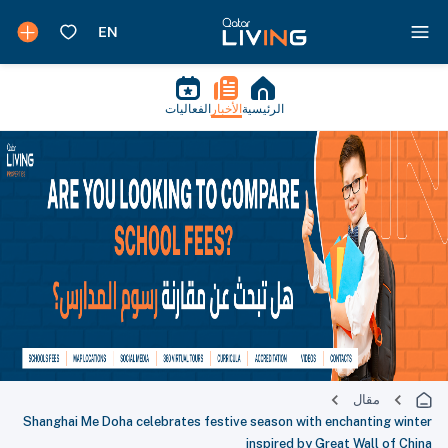
الرئيسية
الأخبار
الفعاليات
مقال
Shanghai Me Doha celebrates festive season with enchanting winter
inspired by Great Wall of China