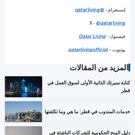
إنستغرام -
@qatarliving
X -
@qatarliving
فيسبوك -
Qatar Living
يوتيوب
-
qatarlivingofficial
المزيد من المقالات
كتابة سيرتك الذاتية الأولى لسوق العمل في
قطر
خدمات المندوب في قطر: ما هي وما تكلفتها
دليل المنح الحكومية للشركات الناشئة في