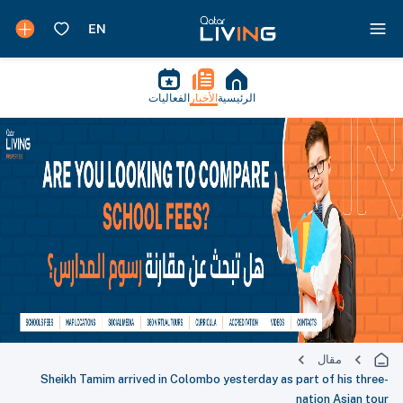
الرئيسية
الأخبار
الفعاليات
مقال
Sheikh Tamim arrived in Colombo yesterday as part of his three-
nation Asian tour