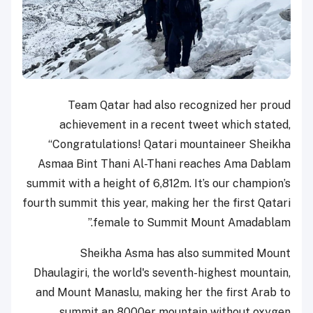
Team Qatar had also recognized her proud
achievement in a recent tweet which stated,
“Congratulations! Qatari mountaineer Sheikha
Asmaa Bint Thani Al-Thani reaches Ama Dablam
summit with a height of 6,812m. It’s our champion’s
fourth summit this year, making her the first Qatari
female to Summit Mount Amadablam.”
Sheikha Asma has also summited Mount
Dhaulagiri, the world's seventh-highest mountain,
and Mount Manaslu, making her the first Arab to
summit an 8000er mountain without oxygen.