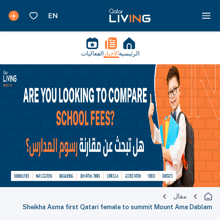
الرئيسية
الأخبار
الفعاليات
مقال
Sheikha Asma first Qatari female to summit Mount Ama Dablam