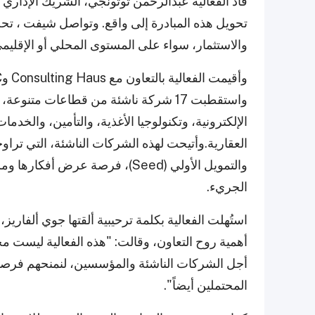
قاد الفعالية عبدالرحمن توتونجي، الشريك الإدا
تحويل هذه المبادرة إلى واقع. وتواصل شيفت ، تح
والاستثمار، سواء على المستوى المحلي أو الإقليمي
واستقطبت 17 شركة ناشئة من قطاعات متنو
الإلكترونية، وتكنولوجيا الأغذية، والتأمين، والخدمات
والتمويل الأولي (Seed)، فرصة ع
الجريء.
استُهلت الفعالية بكلمة ترحيبية ألقتها جوي ألفار
أهمية روح التعاون، وقالت: "هذه الفعالية ليست م
أجل الشركات الناشئة والمؤسسين، لنمنحهم فرصة ل
المحتملين أيضاً".