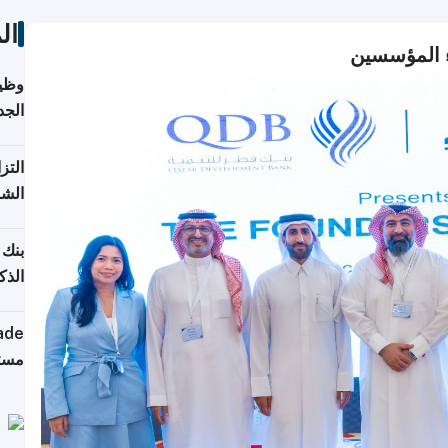
ال
ء المؤسسين
وظيف
الجد
التز
الشر
بنك 
الذك
كومب
مستق