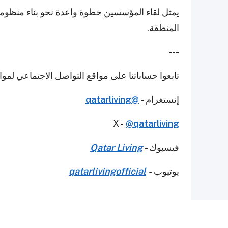
يمثل لقاء المؤسسين خطوة واعدة نحو بناء منظومة 
المنطقة.
---
تابعوا حساباتنا على مواقع التواصل الاجتماعي لمو
إنستغرام -
@qatarliving
X -
@qatarliving
فيسبوك -
Qatar Living
يوتيوب
-
qatarlivingofficial