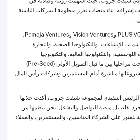
ري في شيفت جروب، حيث أسهمت رؤيته وقيادته في
ت إشرافه، بناء منصات تعزز منظومة الشركات الناشئة
.
وأقيمت الفعالية بالتعاون مع Consulting Haus وPLUS.VC وVision Ventures وPamoja Ventures،
عة، شملت الإنشاءات، والتكنولوجيا الصحية، والتجارة
 اللوجستية، والتكنولوجيا المالية، والتكنولوجيا
العقارية.وأتيحت لهذه الشركات الناشئة، التي تراوحت مراحلها بين ما قبل التمويل الأولي (Pre-Seed)
رض أفكارها ومشروعاتها مباشرة أمام المستثمرين وشركات رأس المال
يز، الرئيس التنفيذي لمجموعة شيفت جروب، أكدت خلالها
جرد لقاء، بل منصة للتواصل والتفاعل. نحن ننظمها من
لعثور على الشركاء المناسبين، والمستثمرين، والعملاء