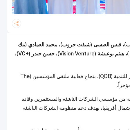
وب)، قيس العيسى (شيفت جروب)، محمد العمادي (بنك
قطر للتنمية)، عبدالرحمن توتونجي (شيفت جروب )، هيثم بوعيشة (Vision Venture)، حسن حيدر (+VC)،
وقد نظمت SHIFT Group، بالشراكة مع بنك قطر للتنمية (QDB)، بنجاح فعالية ملتقى المؤسسين (The
خبة من مؤسسي الشركات الناشئة والمستثمرين وقادة
شمال أفريقيا، بهدف دعم منظومة الشركات الناشئة