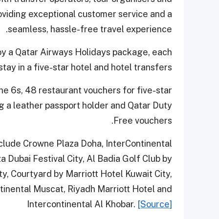
roviding exceptional customer service and a
seamless, hassle-free travel experience.
joy a Qatar Airways Holidays package, each
stay in a five-star hotel and hotel transfers.
one 6s, 48 restaurant vouchers for five-star
g a leather passport holder and Qatar Duty
Free vouchers.
nclude Crowne Plaza Doha, InterContinental
a Dubai Festival City, Al Badia Golf Club by
ty, Courtyard by Marriott Hotel Kuwait City,
ntinental Muscat, Riyadh Marriott Hotel and
Intercontinental Al Khobar.
[Source]