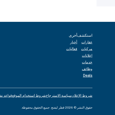
استكشف
أخرى
عقارات
أخبار
مركبات
فعاليات
إعلانات
خدمات
وظائف
Deals
شروط الإعلان
سياسة الاسترجاع
شروط استخدام الموقع
قواعد نش
حقوق النشر © 2026 قطر ليفنج. جميع الحقوق محفوظة.