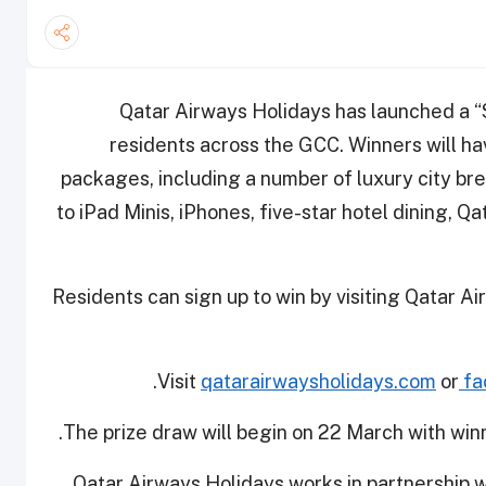
Qatar Airways
Holidays
has launched a “S
residents across the GCC. Winners will hav
packages, including a number of luxury city br
to iPad Minis, iPhones, five-star hotel dining, 
Residents can sign up to win by visiting Qatar 
Visit
qatarairwaysholidays.com
or
fa
The prize draw will begin on 22 March with win
Qatar Airways Holidays works in partnership w