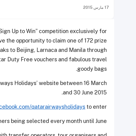
17 مارس 2015
ign Up to Win” competition exclusively for
e the opportunity to claim one of 172 prize
eaks to Beijing, Larnaca and Manila through
Qatar Duty Free vouchers and fabulous travel
goody bags.
Airways Holidays’ website between 16 March
and 30 June 2015.
cebook.com/qatarairwaysholidays
to enter.
ners being selected every month until June.
ith transfer operators, tour organisers and