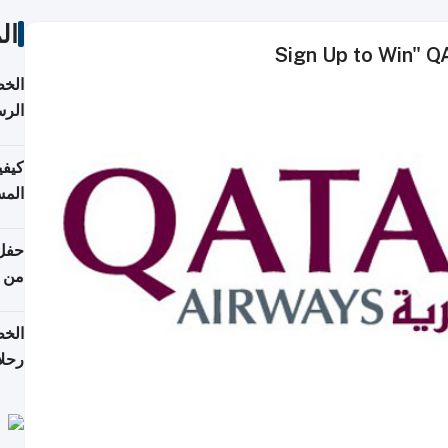
ال
الخط
الرس
كيفي
المس
من ن
الخط
رحلا