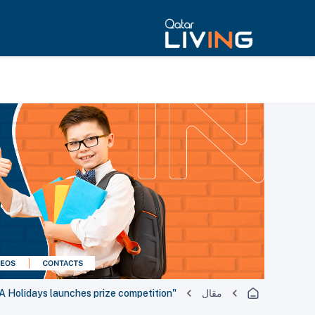
مقال
"Sign Up to Win" QA Holidays launches prize competition