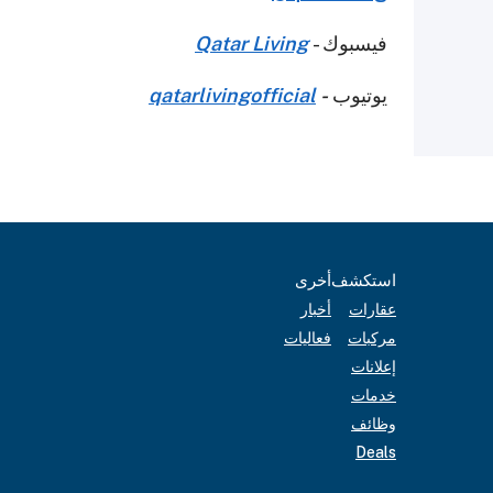
فيسبوك -
Qatar Living
يوتيوب
-
qatarlivingofficial
استكشف
أخرى
عقارات
أخبار
مركبات
فعاليات
إعلانات
خدمات
وظائف
Deals