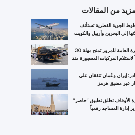
مزيد من المقالات
وط الجوية القطرية تستأنف
تها إلى البحرين وأربيل والكويت
ً من 8 أغسطس
الإدارة العامة للمرور تمنح مهلة 30
ً لاستلام المركبات المحجوزة منذ
 طويلة
ر: إيران وعُمان تتفقان على
ر عبر مضيق هرمز
ة الأوقاف تطلق تطبيق "حاضر"
يز إدارة المساجد رقمياً