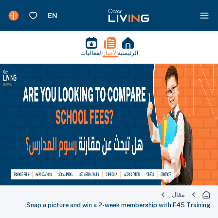
الرئيسية
الأخبار
الفعاليات
مقال
Snap a picture and win a 2-week membership with F45 Training