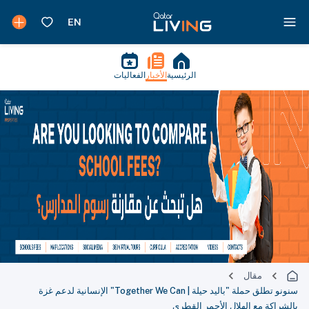
الرئيسية
الأخبار
الفعاليات
مقال
سنونو تطلق حملة "باليد حيلة | Together We Can" الإنسانية لدعم غزة
بالشراكة مع الهلال الأحمر القطري