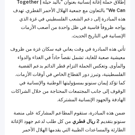
إطلاق حملة إغاثة إنسانية بعنوان
"
باليد حيلة
| Together
We Can"
بالتعاون مع جمعية الهلال الأحمر القطري. تهدف
هذه المبادرة إلى دعم الشعب الفلسطيني في غزة الذي
يواجه ظروفاً قاسية في ظل واحدة من أصعب الأزمات
الإنسانية في التاريخ الحديث.
تأتي هذه المبادرة في وقت يعاني فيه سكان غزة من ظروف
معيشية صعبة للغاية، تشمل نقصاً حاداً في الغذاء والدواء
والمأوى. وتعكس الحملة التزام قطر الدائم بدعم القضية
الفلسطينية، وتبرز دور القطاع الخاص في أوقات الأزمات.
كما تؤكد إيمان سنونو بمسؤوليتها الوطنية والإنسانية في
الوقوف إلى جانب المجتمعات المحتاجة من خلال الشراكات
الهادفة والجهود الإنسانية المشتركة.
ضمن هذه المبادرة، ستقوم المطاعم المشاركة على منصة
سنونو بتقديم
2 ريال قطري
من كل طلب لدعم جهود الإغاثة
الطارئة والمساعدات الطبية التي يقدمها الهلال الأحمر