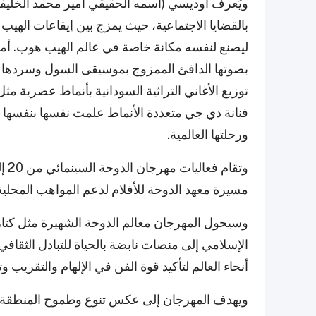
ويُعرف أوديسي (اسمه الحقيقي أمير محمد الخليفة) 
بالقضايا الاجتماعية، حيث يمزج بين إيقاعات الهيب
ليصنع لنفسه مكانة خاصة في عالم الهيب هوب. أما 
بصوتها الدافئ الممزوج بموسيقى السول وسردها 
توزيع الأغاني التراثية السودانية بأنماط عصرية مث
فنانة دي جي متعددة الأنماط علمت نفسها بنفسها و
ورحلتها العالمية.
مسيرة معهد الدوحة للأفلام لدعم المواهب المحلية 
وسيحول المهرجان معالم الدوحة الشهيرة مثل كتا
الإسلامي إلى منصات نابضة بالحياة للتبادل الثقاف
أنحاء العالم لتأكيد قوة الفن في الإلهام والتقري
ويهدف المهرجان إلى عكس تنوع وطموح المنطقة 