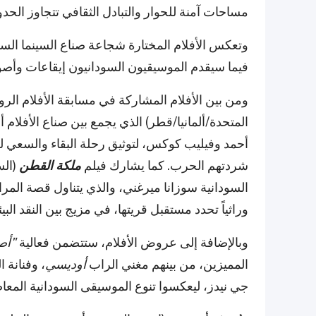
مساحات آمنة للحوار والتبادل الثقافي تتجاوز الحد
وتعكس الأفلام المختارة شجاعة صناع السينما السود
فيما سيقدم الموسيقيون السودانيون إيقاعات وأص
ومن بين الأفلام المشاركة في مسابقة الأفلام الروا
المتحدة/ألمانيا/قطر) الذي يجمع بين صناع الأفلام 
أحمد وفيليب كوكس، لتوثيق رحلة البقاء والسعي 
شردتهم الحرب. كما يشارك فيلم
ملكة القطن
(الس
السودانية سوزانا ميرغني، والذي يتناول قصة الم
وراثياً تحدد مستقبل قريتها، في مزيج بين النقد البي
وبالإضافة إلى عروض الأفلام، ستتضمن فعالية
"أص
المميزين، من بينهم مغني الراب
أوديسي
، وفنانة 
جي نيدز، ليعكسوا تنوع الموسيقى السودانية المعا