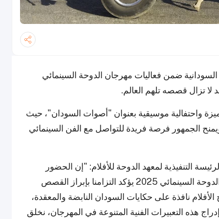
السودانية ضمن فعاليات مهرجان الدوحة السينمائي
يزة واحتفالية موسيقية بعنوان "أصوات السودان"، حيث
منح الجمهور فرصة فريدة للتواصل مع الفن السينمائي
سة التنفيذية لمعهد الدوحة للأفلام: "إن الحضور
القوي للسينما والموسيقى السودانية في مهرجان الدوحة السينمائي 2025 يؤكد التزامنا بإبراز القصص
 الأفلام نافذة على حكايات السودان النابضة والمعقدة،
اج هذه التعبيرات الفنية المتنوعة في المهرجان، نخلق