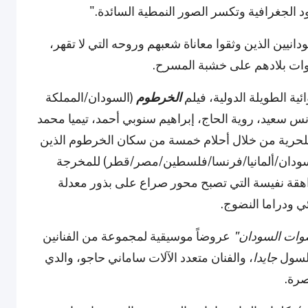
ود الجغرافية وتكسر الصور النمطية السائدة."
انيين الذين وثقوا معاناة شعبهم وروحه التي لا تقهر،
وات بلادهم على خشبة المسرح.
ئية الطويلة الدولية، فيلم
الخرطوم
(السودان/المملكة
أنس سعيد، روية الحاج، إبراهيم سنوبي أحمد، تيميا محمد
للحرية من خلال أحلام خمسة من سكان الخرطوم الذين
ودان/ألمانيا/فرنسا/فلسطين/مصر/قطر) للمخرجة
راهقة نفيسة التي تصبح محور صراع على بذور معدلة
ئي ودراما النضوج.
وات السودان"
عروضاً موسيقية لمجموعة من الفنانين
السول
جايدا
، والفنان متعدد الآلات ساماني حاجو، والدي
صرة.