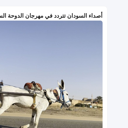
أصداء السودان تتردد في مهرجان الدوحة السينمائي 2025 بعرض مميز من لأفل