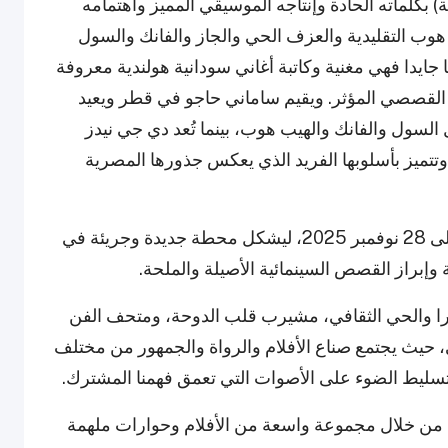
بكلماته الحادة وإنتاجه الموسيقي المميز واهتمامه
 هوب التقليدية والعزف الحي والجاز والفانك والسول
جايدا فهي مغنية وكاتبة أغاني سودانية هولندية معروفة
القصصي المؤثر. ويقيم ساماني حاجو في قطر ويعيد
ل السول والفانك والهيب هوب، بينما تُعد دي جي نيدز
تتميز بأسلوبها الفريد الذي يعكس جذورها المصرية
وتقام فعاليات مهرجان الدوحة السينمائي من 20 إلى 28 نوفمبر 2025، ليشكل محطة جديدة وجريئة في
وإبراز القصص السينمائية الأصيلة والملحة.
را والحي الثقافي، مشيرب قلب الدوحة، ومتحف الفن
ي، حيث يجتمع صناع الأفلام والرواة والجمهور من مختلف
ب وتسليط الضوء على الأصوات التي تعمق فهمنا المشترك.
من خلال مجموعة واسعة من الأفلام وحوارات ملهمة