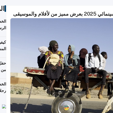
ال
ام والموسيقى
الخط
الرس
كيفي
المس
من ن
الخط
رحلا