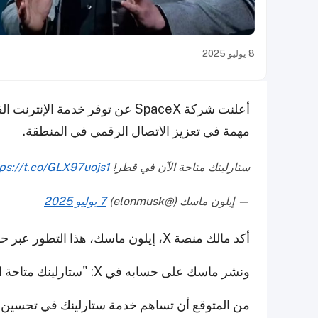
8 يوليو 2025
أعلنت شركة SpaceX عن توفر خدمة
مهمة في تعزيز الاتصال الرقمي في المنطقة.
ستارلينك متاحة الآن في قطر!
tps://t.co/GLX97uojs1
— إيلون ماسك (@elonmusk)
7 يوليو 2025
أكد مالك منصة X، إيلون ماسك، هذا التطور عبر حسابه على وسائل التواصل الاجتماعي.
ونشر ماسك على حسابه في X: "ستارلينك متاحة الآن في قطر!" مرفقاً برمز علم قطر.
من المتوقع أن تساهم خدمة ستارلينك في تحسين ت