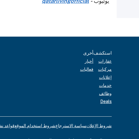
يوتيوب
-
qatarlivingofficial
استكشف
أخرى
عقارات
أخبار
مركبات
فعاليات
إعلانات
خدمات
وظائف
Deals
شروط الإعلان
سياسة الاسترجاع
شروط استخدام الموقع
قواعد نش