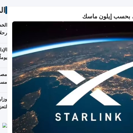
ال
ر، بحسب إيلون ماسك
الخط
رحلا
اعتبارا
يوما
فترة
مصاد
مسا
وزار
لتعز