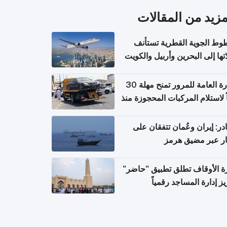
مزيد من المقالات
وط الجوية القطرية تستأنف
تها إلى البحرين وأربيل والكويت
ً من 8 أغسطس
الإدارة العامة للمرور تمنح مهلة 30
ً لاستلام المركبات المحجوزة منذ
 طويلة
ر: إيران وعُمان تتفقان على
ر عبر مضيق هرمز
ة الأوقاف تطلق تطبيق "حاضر"
يز إدارة المساجد رقمياً