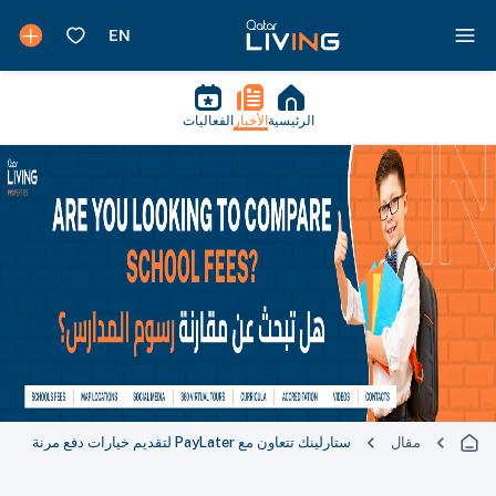
الرئيسية
الأخبار
الفعاليات
مقال
ستارلينك تتعاون مع PayLater لتقديم خيارات دفع مرنة