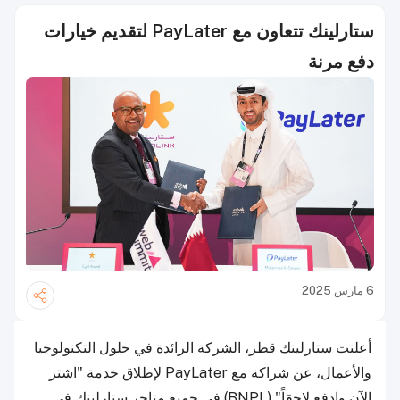
ستارلينك تتعاون مع PayLater لتقديم خيارات
دفع مرنة
6 مارس 2025
أعلنت ستارلينك قطر، الشركة الرائدة في حلول التكنولوجيا
والأعمال، عن شراكة مع PayLater لإطلاق خدمة "اشتر
الآن وادفع لاحقاً" (BNPL) في جميع متاجر ستارلينك في