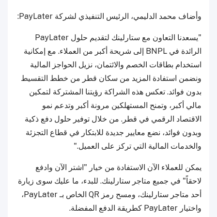
وأضاف محمد الدليمي، الرئيس التنفيذي لشركة PayLater:
"يسعدنا التعاون مع ستارلينك لتقديم حلول PayLater
الرائدة في BNPL إلى شريحة أكبر من العملاء. مع إمكانية
استخدام بطاقات الخصم والائتمان، نزيل الحواجز المالية
ونضمن استفادة المزيد من سكان قطر من خطط التقسيط
بدون فوائد. تعكس هذه الشراكة رؤيتنا المشتركة لتمكين
مالي أكبر، وتمنح المستهلكين مرونة أكبر وتدعم نمو
الاقتصاد الرقمي في قطر. من خلال توفير حلول دفع ذكية
وبدون فوائد، نضع معايير جديدة للابتكار في قطاع التجزئة
والخدمات المالية التي تركز على العميل."
يمكن للعملاء الآن الاستفادة من خيار "اشتر الآن وادفع
لاحقاً" في جميع متاجر ستارلينك. للبدء، ما عليك سوى زيارة
أحد متاجر ستارلينك، ومسح رمز QR الخاص بـ PayLater،
واختيار PayLater كطريقة الدفع المفضلة.