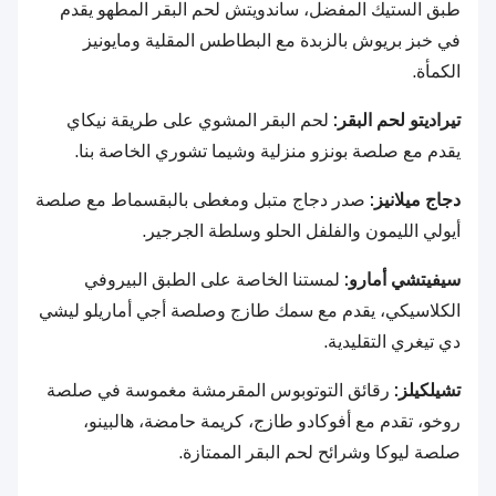
طبق الستيك المفضل، ساندويتش لحم البقر المطهو يقدم
في خبز بريوش بالزبدة مع البطاطس المقلية ومايونيز
الكمأة.
تيراديتو لحم البقر:
لحم البقر المشوي على طريقة نيكاي
يقدم مع صلصة بونزو منزلية وشيما تشوري الخاصة بنا.
دجاج ميلانيز:
صدر دجاج متبل ومغطى بالبقسماط مع صلصة
أيولي الليمون والفلفل الحلو وسلطة الجرجير.
سيفيتشي أمارو:
لمستنا الخاصة على الطبق البيروفي
الكلاسيكي، يقدم مع سمك طازج وصلصة أجي أماريلو ليشي
دي تيغري التقليدية.
تشيلكيلز:
رقائق التوتوبوس المقرمشة مغموسة في صلصة
روخو، تقدم مع أفوكادو طازج، كريمة حامضة، هالبينو،
صلصة ليوكا وشرائح لحم البقر الممتازة.