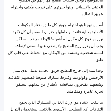
محظوظون بوجود شيفات صقلوا مهاراتهم في المطبخ
اللاتيني والإسباني، وبنوا خبرتهم على تدريب مكثف واحترام
عميق للتقاليد.
أساس نهجنا هو احترام جوهر كل طبق. نختار المكونات
الأصلية بعناية فائقة، ونعاملها باحترام، لنضمن أن كل نكهة
تبرز بوضوح. كل مكون له أهميته! الإبداع مرحب به، لكن
يجب أن يعزز روح المطبخ ولا يطغى عليها. نسعى لإضافة
لمسة شخصية وهمسة من الابتكار، مع الحفاظ على قلب كل
طبق.
وهذا يمتد إلى خارج المطبخ. فريق الخدمة لدينا، الذي يمثل
الأرجنتين وكولومبيا وغيرها، يشارك ضيوفنا قصصهم الثقافية
وشغفهم. يفتخرون بمناقشة الأطباق من بلدانهم، ليخلقوا
تجربة غامرة ومتكاملة.
ما يلفت الانتباه هو الإرث الغذائي المشترك الذي يجمع
الثقافات. كلا المطبخين الآسيوي واللاتيني يستخدمان التوابل