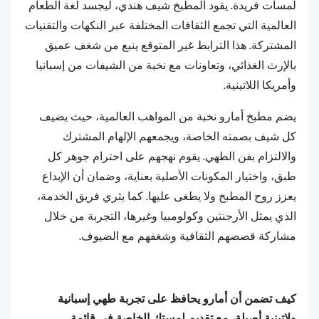
لمسات فريدة. يقود المطبخ شيف هندي، ليجسد لغة الطعام
العالمية التي تجمع الثقافات المختلفة عبر النكهات والتقنيات
المشتركة. هذا الترابط غير المتوقع ينبع من شغف عميق
بالإرث الغذائي، وتعاونات مع نخبة من الشيفات من إسبانيا
وأمريكا اللاتينية.
يضم مطبخ أمارو نخبة من المواهب العالمية، حيث يضيف
كل شيف بصمته الخاصة، ويجمعهم الإلهام المشترك
والالتزام بفن الطهي. يقوم نهجهم على احترام جوهر كل
طبق، واختيار المكونات الأصلية بعناية، وضمان أن الإبداع
يعزز روح المطبخ ولا يطغى عليها. كما يثري فريق الخدمة،
الذي يمثل الأرجنتين وكولومبيا وغيرها، التجربة من خلال
مشاركة قصصهم الثقافية وشغفهم مع الضيوف.
كيف تضمن أن أمارو يحافظ على تجربة طهي إسبانية
ولاتينية أصيلة، مع تقديم لمستك الخاصة في قائمة