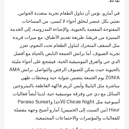
تفاعلاً.
في أمارو، نؤمن أن تناول الطعام تجربة متعددة الحواس.
نعتني بكل عنصر لنخلق أجواء لا تُنسى، من المساحات
المفتوحة المفعمة بالحيوية، والإضاءة المدروسة، إلى الخدمة
المميزة من فريقنا. طريقة تقديم الأطباق، مع ميزات فريدة
مثل السقف المتحرك لتناول الطعام تحت النجوم، تعزز
تجربة الضيوف. أما برانش الجمعة النابض بالحياة مع أفضل
الدي جي والفرق الموسيقية الحية، فيشجع على أجواء مليئة
بالحيوية حيث يمكن للضيوف الرقص والتواصل. برانش AMA
ZONIA يوم الجمعة يتضمن شواية حية ومحطات طهي
مباشرة مثل الباييلا وآيس كريم فاكهة العاطفة بالنيتروجين
السائل مع دي جي وفرقة موسيقية حية. لدينا أيضاً فعاليات
أسبوعية مثل Chicas Night (الأحد) وParaiso Sunset
Hour (من السبت إلى الخميس). أمارو أصبح وجهة مفضلة
للفعاليات والمؤتمرات والاجتماعات المجتمعية.