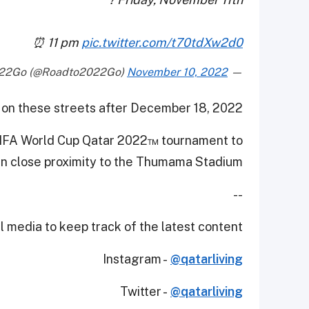
⏰ 11 pm
pic.twitter.com/t70tdXw2d0
November 10, 2022
— Roadto2022Go (@Roadto2022Go)
 on these streets after December 18, 2022.
IFA World Cup Qatar 2022™ tournament to
 in close proximity to the Thumama Stadium.
--
 media to keep track of the latest content.
Instagram -
@qatarliving
Twitter -
@qatarliving