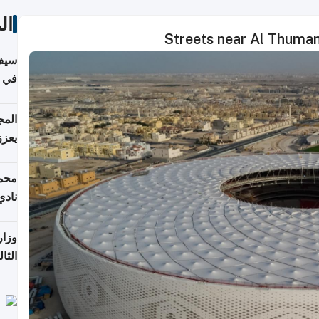
ال
Streets near Al Thuma
سيف
ألمان
يعزز
جديد
محمد
نادي
وزار
الثا
الري
التع