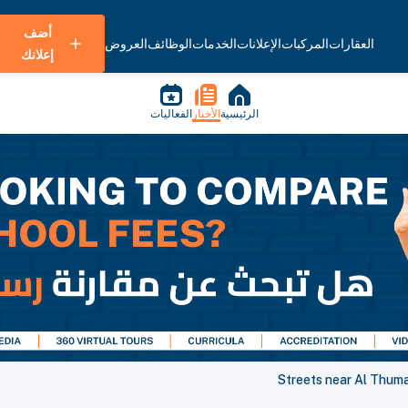
أضف
العقارات
المركبات
الإعلانات
الخدمات
الوظائف
العروض
إعلانك
الرئيسية
الأخبار
الفعاليات
Streets near Al Thum