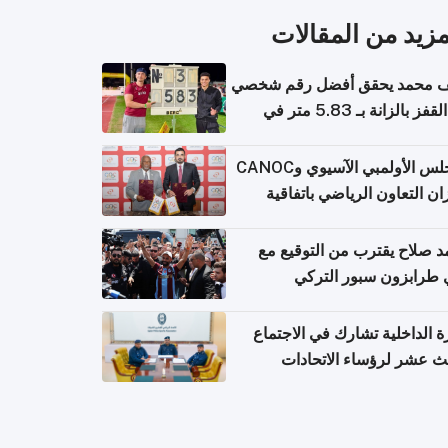
مزيد من المقالات
 محمد يحقق أفضل رقم شخصي
في القفز بالزانة بـ 5.83 متر في
يا
المجلس الأولمبي الآسيوي وCANOC
ان التعاون الرياضي باتفاقية
ة
 صلاح يقترب من التوقيع مع
 طرابزون سبور التركي
ة الداخلية تشارك في الاجتماع
لث عشر لرؤساء الاتحادات
اضية الشرطية بدول مجلس
اون