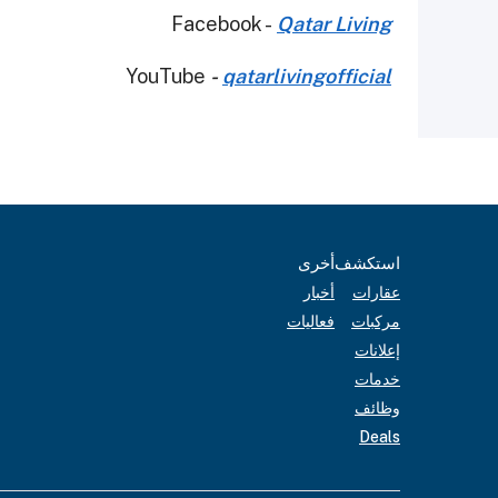
Facebook -
Qatar Living
YouTube
-
qatarlivingofficial
استكشف
أخرى
عقارات
أخبار
مركبات
فعاليات
إعلانات
خدمات
وظائف
Deals