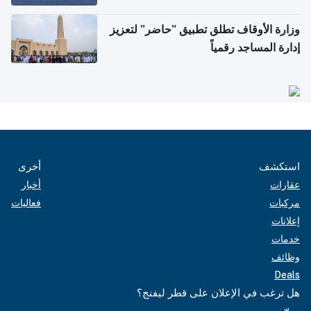
وزارة الأوقاف تطلق تطبيق "حاضر" لتعزيز
إدارة المساجد رقمياً
استكشف
أخرى
عقارات
أخبار
مركبات
فعاليات
إعلانات
خدمات
وظائف
Deals
هل ترغب في الإعلان على قطر ليفنج؟