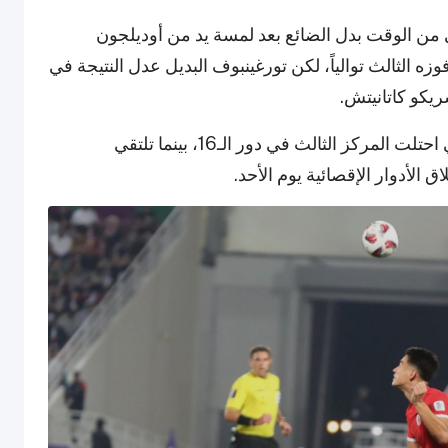
 من الوقت بدل الضائع بعد لمسة يد من أوديلجون
 الثالث توالياً، لكن تورغينبوف البديل عدل النتيجة في
وبذلك، سيواجه منتخب أستراليا أحد المنتخبات التي احتلت المركز الثالث في دور الـ16، بينما تلتقي
لأدوار الإقصائية يوم الأحد.