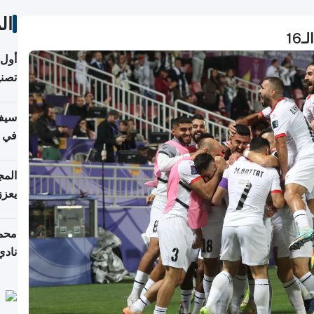
ال
16
أول 
تصنيف HPA في إن
سيف
ألمان
يعزز
جديد
محمد
نادي