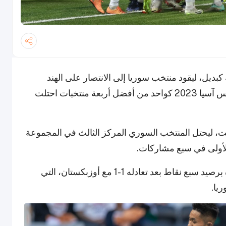
ديل، ليقود منتخب سوريا إلى الانتصار على الهند
بنتيجة 1-0 يوم الثلاثاء، ويتأهل إلى دور الـ16 من كأس آسيا 2023 كواحد من أفضل أربعة منتخبات احتلت
دقيقة 75 على ملعب البيت، ليحتل المنتخب السوري المركز الثالث في المجموعة
ة الأولى في سبع مشاركات.
أنهى منتخب أستراليا دور المجموعات في الصدارة برصيد سبع نقاط بعد تعادله 1-1 مع أوزبكستان، التي
يا.