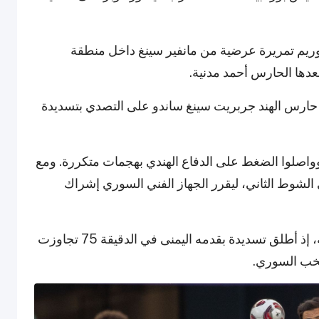
اوريم تمريرة عرضية من مانفير سينغ داخل منطقة
عدها الحارس أحمد مدنية.
 حارس الهند جربريت سينغ ساندو على التصدي بتسديدة
وواصلوا الضغط على الدفاع الهندي بهجمات متكررة. ومع
لشوط الثاني، ليقرر الجهاز الفني السوري إشراك
وأظهر لاعب العام في آسيا 2017 تأثيره فور دخوله، إذ أطلق تسديدة بقدمه اليمنى في الدقيقة 75 تجاوزت