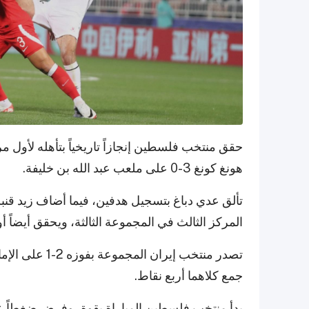
حقق منتخب فلسطين إنجازاً تاريخياً بتأهله لأول م
هونغ كونغ 3-0 على ملعب عبد الله بن خليفة.
تألق عدي دباغ بتسجيل هدفين، فيما أضاف زيد قنبر
المركز الثالث في المجموعة الثالثة، ويحقق أيضاً أو
تصدر منتخب إير
جمع كلاهما أربع نقاط.
بدأ منتخب فلسطين المباراة بقوة، وفرض ضغطاً على