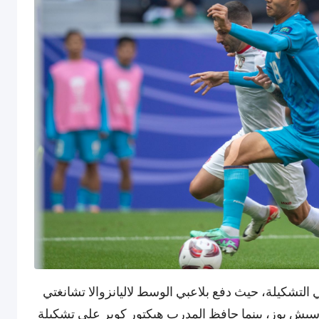
التشكيلة، حيث دفع بلاعبي الوسط لاليانزوالا تشانغتي
اسيش بوز، بينما حافظ المدرب هيكتور كوبر على تشكيلة