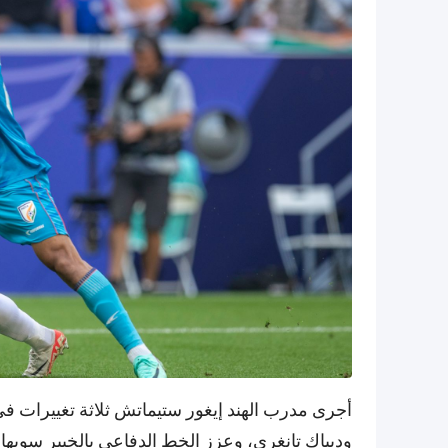
أجرى مدرب الهند إيغور ستيماتش ثلاثة تغييرات في 
وديباك تانغري، وعزز الخط الدفاعي بالخبير سوبه