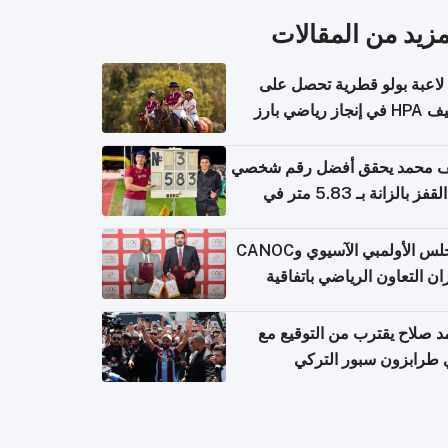
مزيد من المقالات
لاعبة بولو قطرية تحصل على
جاز رياضي بارز
 محمد يحقق أفضل رقم شخصي
في القفز بالزانة بـ 5.83 متر في
يا
المجلس الأولمبي الآسيوي وCANOC
ان التعاون الرياضي باتفاقية
ة
 صلاح يقترب من التوقيع مع
 طرابزون سبور التركي