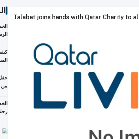
ال
Talabat joins hands with Qatar Charity to a
الخط
الرس
كيفي
المس
من ن
الخط
رحلا