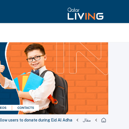
مقال
llow users to donate during Eid Al Adha