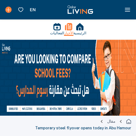
الرئيسية
الأخبار
الفعاليات
مقال
Temporary steel flyover opens today in Abu Hamour