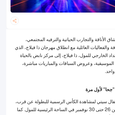
 الأناقة والتجارب الحياتية والترفيه المجتمعي،
والفعاليات العائلية مع انطلاق مهرجان ذا فيلاج، الذي
بر. سيتحول الامتداد الخارجي للمول، ذا فيلاج، إلى مركز نابض بالحياة
ت الموسيقية، وعروض السباقات والمباريات مباشرة،
احد.
جحا" لأول مرة
تيفال سيتي لمشاهدة الكأس الرسمية للبطولة عن قرب،
بالتعاون مع اللجنة العليا للمشاريع والإرث، وذلك من 26 حتى 30 نوفمبر في الساحة الرئيسية للمول. كما