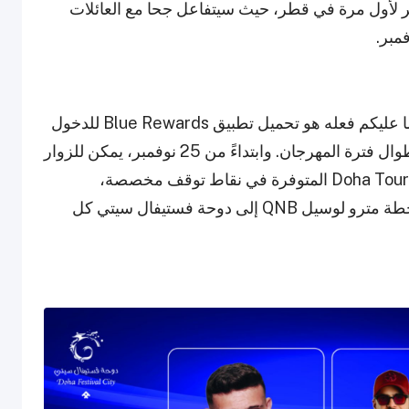
هر لأول مرة في قطر، حيث سيتفاعل جحا مع العائلات
الدخول إلى مهرجان ذا فيليج مجاني بالكامل. كل ما عليكم فعله هو تحميل تطبيق Blue Rewards للدخول
إلى الفعالية والحفلات والعروض وجميع الأنشطة طوال فترة المهرجان. وابتداءً من 25 نوفمبر، يمكن للزوار
الاستفادة من خدمة النقل المريحة عبر حافلات Doha Tourist المتوفرة في نقاط توقف مخصصة،
بالإضافة إلى خدمة المترو-لينك التي تنطلق من محطة مترو لوسيل QNB إلى دوحة فستيفال سيتي كل