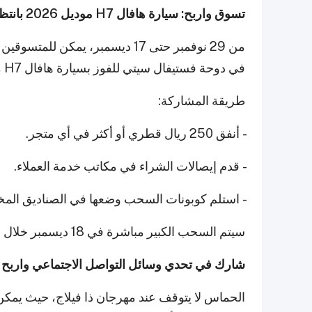
تسوق واربح: سيارة هافال H7 موديل 2026 بانتظارك
من 29 نوفمبر حتى 17 ديسمبر، يمك
في دوحة فستيفال سيتي للفوز بسيارة هافال H7 موديل 2026 الجديدة كلياً بقيمة 92,000 ريال قطري.
طريقة المشاركة:
- أنفق 250 ريال قطري أو أكثر في أي متجر.
- قدم إيصالات الشراء في مكاتب خدمة العملاء.
- استلم كوبونات السحب وضعها في الصناديق الم
سيتم السحب الكبير مباشرة في 18 ديسمبر خلال الحفل الختامي لمهرجان ذا فيلاج.
شارك في تحدي وسائل التواصل الاجتماعي واربح ج
الحماس لا يتوقف عند مهرجان ذا فيلاج، حيث يمك