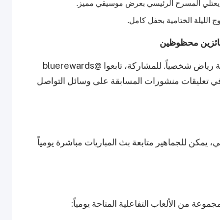
عتلي المسرح الرئيسي بعرض موسيقي مميز.
ج الليلة الختامية بحفل كامل.
ائزين محظوظين
سيحظى عشرة فائزين بفرصة لقاء الشامي ورحمة رياض شخصياً. للمشاركة، تابعوا @bluerewards
 إلى صديق في تعليقات منشورات المسابقة على وسائل التواصل
يمكن للجماهير متابعة بث المباريات مباشرة يومياً
وعة من الألعاب التفاعلية المتاحة يومياً: