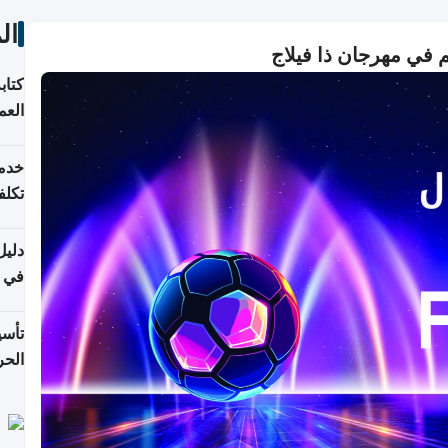
ال
كم في مهرجان ذا فيلاج
كتاب
الع
خدما
تكلف
دليل
في قط
تأس
الحرة 2026: الخطوا