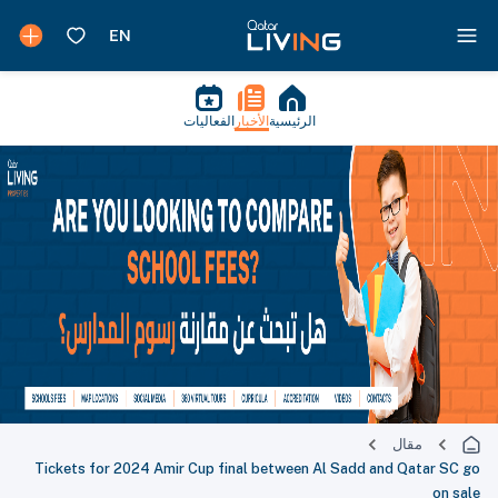
الرئيسية
الأخبار
الفعاليات
مقال
Tickets for 2024 Amir Cup final between Al Sadd and Qatar SC go
on sale