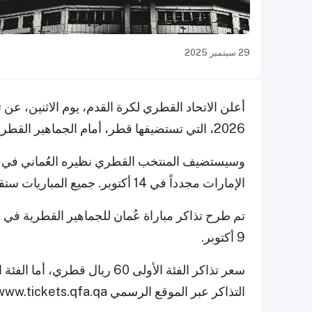
29 سبتمبر 2025
2026، التي تستضيفها قطر، أمام الجماهير القطرية.
الإمارات مجدداً في 14 أكتوبر. جميع المباريات ستقام على استاد جاسم بن حمد في الدوحة.
9 أكتوبر.
التذاكر عبر الموقع الرسمي www.tickets.qfa.qa، مع حد أقصى ست تذاكر لكل شخص.