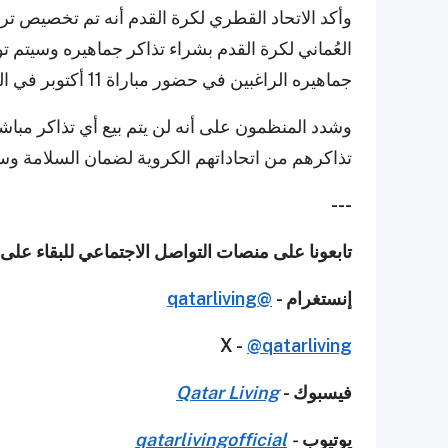
وأكد الاتحاد القطري لكرة القدم أنه تم تخصيص ترت
العُماني لكرة القدم بشراء تذاكر جماهيره وسيتم توزي
جماهيره الراغبين في حضور مباراة 11 أكتوبر في الدوحة.
وشدد المنظمون على أنه لن يتم بيع أي تذاكر مب
تذاكرهم من اتحاداتهم الكروية لضمان السلامة وس
---
تابعونا على منصات التواصل الاجتماعي للبقاء على
إنستغرام -
@qatarliving
X -
@qatarliving
فيسبوك -
Qatar Living
يوتيوب
-
qatarlivingofficial