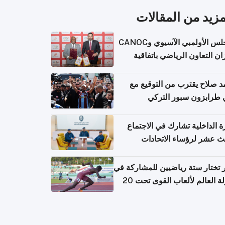
مزيد من المقالات
المجلس الأولمبي الآسيوي وCANOC
ان التعاون الرياضي باتفاقية
ة
 صلاح يقترب من التوقيع مع
 طرابزون سبور التركي
ة الداخلية تشارك في الاجتماع
لث عشر لرؤساء الاتحادات
اضية الشرطية بدول مجلس
اون
تختار ستة رياضيين للمشاركة في
بطولة العالم لألعاب القوى تحت 20