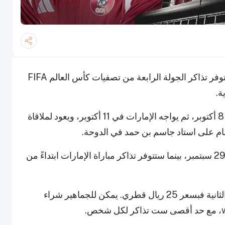
أعلن الاتحاد القطري لكرة القدم، يوم الاثنين، عن توفر تذاكر الجولة الرابعة من تصفيات كأس العالم FIFA
وسيستضيف المنتخب القطري نظيره العُماني في 8 أكتوبر، ثم يواجه الإمارات في 11 أكتوبر، ويعود لملاقاة
تم طرح تذاكر مباراة عُمان للجماهير القطرية في 29 سبتمبر، بينما ستتوفر تذاكر مباراة الإمارات ابتداءً من
سعر تذاكر الفئة الأولى 60 ريال قطري، أما الفئة الثانية فبسعر 25 ريال قطري. يمكن للجماهير شراء