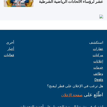
عشر لرؤساء الاتحادات الرياضية الشرطية
بدول مجلس التعاون
استكشف
أخرى
عقارات
أخبار
مركبات
فعاليات
إعلانات
خدمات
وظائف
Deals
هل ترغب في الإعلان على قطر ليفنج؟
اطّلع على
صفحة الإعلان
اشترك في نشرتنا البريدية للحصول على أحدث التحديثات