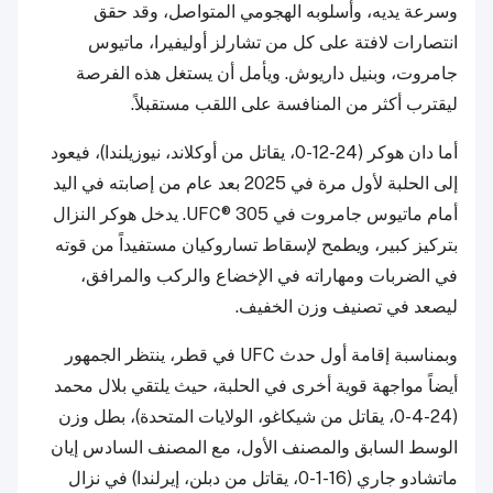
وسرعة يديه، وأسلوبه الهجومي المتواصل، وقد حقق
انتصارات لافتة على كل من تشارلز أوليفيرا، ماتيوس
جامروت، وبنيل داريوش. ويأمل أن يستغل هذه الفرصة
ليقترب أكثر من المنافسة على اللقب مستقبلاً.
أما دان هوكر (24-12-0، يقاتل من أوكلاند، نيوزيلندا)، فيعود
إلى الحلبة لأول مرة في 2025 بعد عام من إصابته في اليد
أمام ماتيوس جامروت في UFC® 305. يدخل هوكر النزال
بتركيز كبير، ويطمح لإسقاط تساروكيان مستفيداً من قوته
في الضربات ومهاراته في الإخضاع والركب والمرافق،
ليصعد في تصنيف وزن الخفيف.
وبمناسبة إقامة أول حدث UFC في قطر، ينتظر الجمهور
أيضاً مواجهة قوية أخرى في الحلبة، حيث يلتقي بلال محمد
(24-4-0، يقاتل من شيكاغو، الولايات المتحدة)، بطل وزن
الوسط السابق والمصنف الأول، مع المصنف السادس إيان
ماتشادو جاري (16-1-0، يقاتل من دبلن، إيرلندا) في نزال