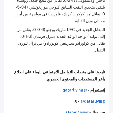
تاجير أولانبيكوف (17-2-0، يقاتل من محج قلعة، روسيا)
يلتقي متحدي اللقب السابق كيوجي هوريغوتشي (34-5-
0، يقاتل من كوكوت كريك، فلوريدا) في مواجهة بين أبرز
مقاتلي وزن الذبابة.
المقاتل الجديد في UFC ماريك بوجلو (6-0-0، يقاتل من
إلك، بولندا) يواجه الوافد الجديد دينزل فريمان (6-1-0،
يقاتل من كولورادو سبرينغز، كولورادو) في نزال للوزن
الثقيل.
---
تابعونا على منصات التواصل الاجتماعي للبقاء على اطلاع
بآخر المستجدات والمحتوى الحصري.
إنستغرام -
@qatarliving
X -
@qatarliving
فيسبوك -
Qatar Living