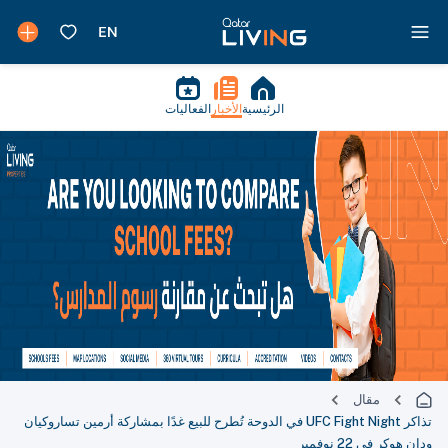
الرئيسية
الأخبار
الفعاليات
مقال
تذاكر UFC Fight Night في الدوحة تُطرح للبيع غدًا بمشاركة أرمين تساروكيان
ودان هوكر في 22 نوفمبر