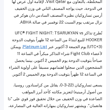
المختلطة، بالتعاون مع Visit Qatar، لإقامة أول عرض لها
في الدوحة، حيث يواجه المصنف الثاني في وزن الخفيف
أرمين تساروكيان نظيره المصنف السادس دان هوكر في
نزال مرتقب يوم السبت 22 نوفمبر في صالة ABHA.
تُطرح تذاكر UFC® FIGHT NIGHT: TSARUKYAN vs
HOOKER للبيع ابتداءً من الساعة 12 ظهراً بتوقيت الدوحة
(UTC+3) يوم الجمعة 3 أكتوبر عبر
Platinum List
. ويمكن
لأعضاء Fight Club شراء التذاكر مبكراً في الساعة 11
صباحاً بتوقيت الدوحة يوم الخميس 2 أكتوبر، بينما يحصل
المشجعون الذين سجلوا اهتمامهم مسبقاً على أولوية الشراء
في الساعة 12 ظهراً بتوقيت الدوحة يوم الخميس 2 أكتوبر.
يسعى تساروكيان (22-3-0، يقاتل من كراسنادور، روسيا،
من أصول أرمينية) لتعزيز مكانته كأحد أبرز المواهب
الصاعدة في وزن الخفيف من خلال تحقيق فوز قوي على "ذا
هانغمان". ويشتهر تساروكيان بمهاراته العالية في المصارعة،