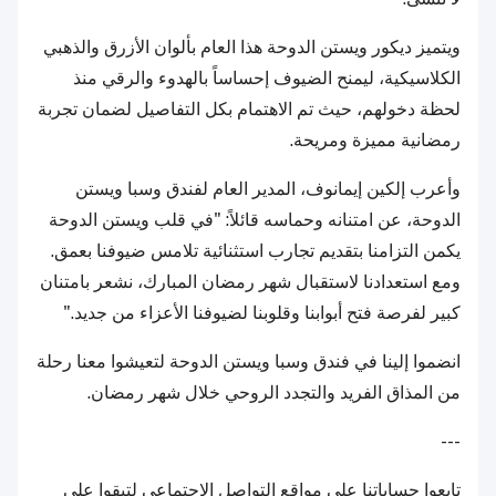
ويتميز ديكور ويستن الدوحة هذا العام بألوان الأزرق والذهبي
الكلاسيكية، ليمنح الضيوف إحساساً بالهدوء والرقي منذ
لحظة دخولهم، حيث تم الاهتمام بكل التفاصيل لضمان تجربة
رمضانية مميزة ومريحة.
وأعرب إلكين إيمانوف، المدير العام لفندق وسبا ويستن
الدوحة، عن امتنانه وحماسه قائلاً: "في قلب ويستن الدوحة
يكمن التزامنا بتقديم تجارب استثنائية تلامس ضيوفنا بعمق.
ومع استعدادنا لاستقبال شهر رمضان المبارك، نشعر بامتنان
كبير لفرصة فتح أبوابنا وقلوبنا لضيوفنا الأعزاء من جديد."
انضموا إلينا في فندق وسبا ويستن الدوحة لتعيشوا معنا رحلة
من المذاق الفريد والتجدد الروحي خلال شهر رمضان.
---
تابعوا حساباتنا على مواقع التواصل الاجتماعي لتبقوا على