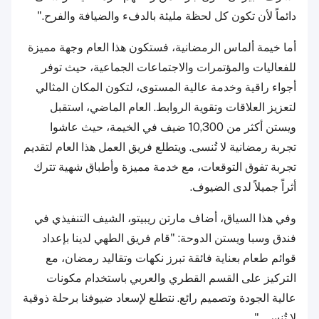
دائماً لأن تكون كل لحظة مليئة بالدفء والضيافة والفرح."
أما خيمة ألماس الرمضانية، فستكون هذا العام وجهة مميزة
للفعاليات والمؤتمرات والاجتماعات الجماعية، حيث توفر
أجواء راقية وخدمة عالية المستوى، لتكون المكان المثالي
لتعزيز العلاقات وتقوية الروابط. العام الماضي، استقبل
ويستن أكثر من 10,300 ضيف في الخيمة، حيث عاشوا
تجربة رمضانية لا تُنسى. ويتطلع فريق العمل هذا العام لتقديم
تجربة تفوق التوقعات، مع خدمة مميزة وأطباق شهية تترك
أثراً جميلاً لدى الضيوف.
وفي هذا السياق، أضاف مارتن ريبيتو، الشيف التنفيذي في
فندق وسبا ويستن الدوحة: "قام فريق الطهي لدينا بإعداد
قوائم طعام بعناية فائقة تبرز نكهات وتقاليد رمضان، مع
التركيز على القسم القطري والعربي باستخدام مكونات
عالية الجودة وتصميم رائع. نتطلع لإسعاد ضيوفنا برحلة ذوقية
لا تُنسى."