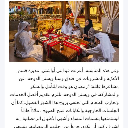
وفي هذه المناسبة، أعربت فيدانتي أواشتي، مديرة قسم
الأغذية والمشروبات في فندق وسبا ويستن الدوحة، عن
مشاعرها قائلة: "رمضان هو وقت للتأمل والشكر
والمشاركة. في ويستن الدوحة، نلتزم بتقديم أفضل الخدمات
وتجارب الطعام التي تحتفي بروح هذا الشهر الفضيل. كما أن
الجلسات الخارجية والكابانات تمنح الضيوف ملاذاً هادئاً
ليستمتعوا بنسمات المساء وأشهى الأطباق الرمضانية. إنه
لشرف كبير أن نكون جزءاً من رحلتهم الرمضانية، ونسعى