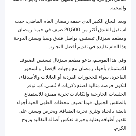
والمحبة.
وبعد النجاح الكبير الذي حققه رمضان العام الماضي، حيث
استقبل الفندق أكثر من 20,500 ضيف في خيمة رمضان
ومطعم سيزنال تيستس، يواصل فندق وسبا ويستن الدوحة
هذا العام تقليده في تقديم أفضل التجارب.
وفي هذا الموسم، يدعو مطعم سيزنال تيستس الضيوف
للاستمتاع بأجواء رمضان مع وجبات الإفطار والسحور
الفاخرة، سواء للحجوزات الفردية أو العائلات والأصدقاء،
لتكون فرصة مثالية لصنع ذكريات لا تُنسى. كما توفر
الجلسات الخارجية والكابانات تجربة مميزة للاستمتاع
بالطقس الجميل، فيما تضيف محطات الطهي الحية أجواء
نابضة بالحياة وتثري تجربة الضيافة. ويحرص ويستن على
تقديم أطباقه بعناية وخبرة، تعكس أصالة التقاليد وروح
الكرم.