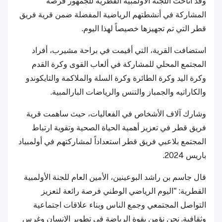
وقد أتاحت اللجنة الأولمبية القطرية للجمهور فرصة
المشاركة في أنشطتهم الرياضية المفضلة ضمن قرية فريق
قطر التي تم تجهيزها خصيصاً لهذا اليوم.
استضافت القرية، التي أقيمت في براحة مشيرب، أفراد
المجتمع المحلي للمشاركة في ألعاب القوى وكرة القدم
وكرة اليد وكرة الطائرة وكرة السلة والملاكمة والتايكوندو
والكاراتيه والجمباز والتنس والرياضات البارالمبية.
وشارك آلاف الأشخاص في الفعاليات، حيث ساهمت قرية
فريق قطر في تعزيز أهمية الحياة الصحية وتقوية ارتباط
المجتمع بلاعبي فريق قطر استعداداً لمشاركتهم في أولمبياد
باريس 2024.
قال جاسم بن راشد البوعينين، الأمين العام للجنة الأولمبية
القطرية: "اليوم الرياضي الوطني فرصة رائعة لتعزيز
التواصل المجتمعي وجمع الناس وبناء علاقات اجتماعية
وثقافية. نحن نؤمن بقوة الرياضة في تطوير الإنسان وغرس