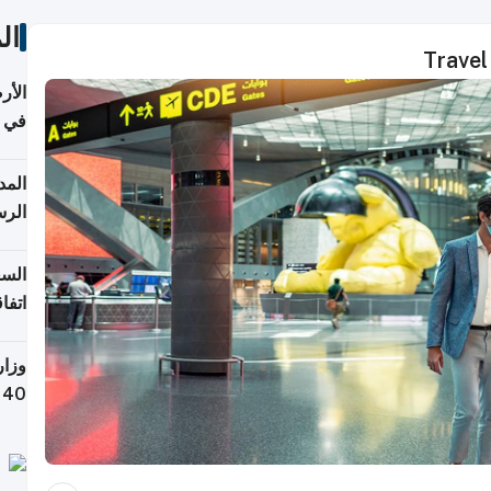
ال
Travel
الأر
في 
الرس
السع
اتفا
إقلي
وزار
التص