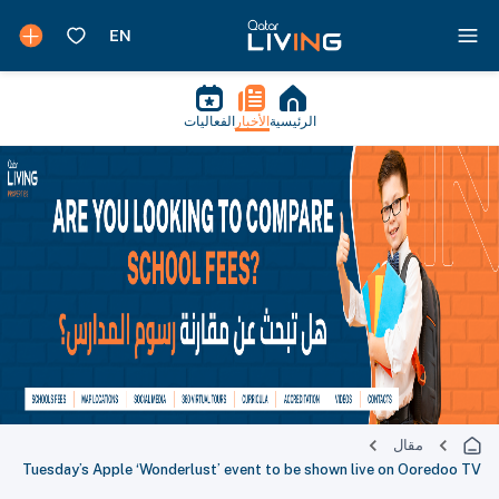
الرئيسية
الأخبار
الفعاليات
مقال
Tuesday’s Apple ‘Wonderlust’ event to be shown live on Ooredoo TV