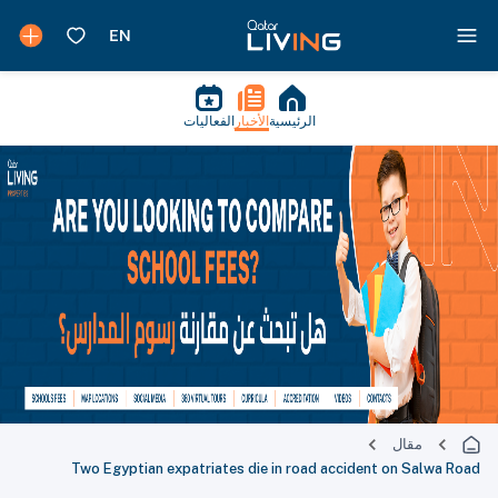
الرئيسية
الأخبار
الفعاليات
مقال
Two Egyptian expatriates die in road accident on Salwa Road