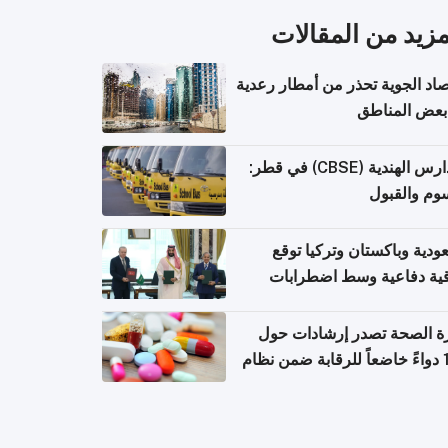
مزيد من المقالات
صاد الجوية تحذر من أمطار رعدية
بعض المناطق
المدارس الهندية (CBSE) في قطر:
وم والقبول
ودية وباكستان وتركيا توقع
قية دفاعية وسط اضطرابات
مية
ة الصحة تصدر إرشادات حول
140 دواءً خاضعاً للرقابة ضمن نظام
اريح الإلكترونية للسفر