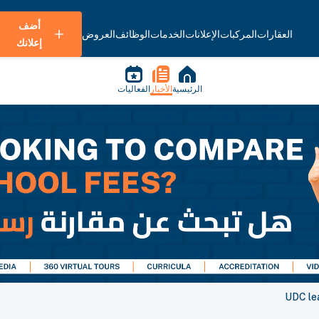
أضف
العقارات
المركبات
الإعلانات
الخدمات
الوظائف
العروض
إعلانك
الرئيسية
الأخبار
الفعاليات
UDC lea