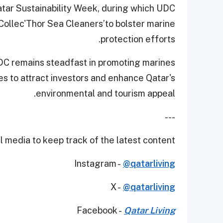
atar Sustainability Week, during which UDC
 ‘Collec'Thor Sea Cleaners’to bolster marine
protection efforts.
UDC remains steadfast in promoting marines
s to attract investors and enhance Qatar's
environmental and tourism appeal.
---
 media to keep track of the latest content.
Instagram -
@qatarliving
X -
@qatarliving
Facebook -
Qatar Living