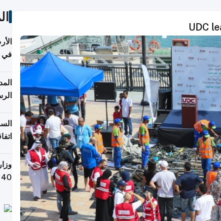
ال
UDC le
الأر
في 
الرس
السع
اتفا
إقلي
وزار
التص