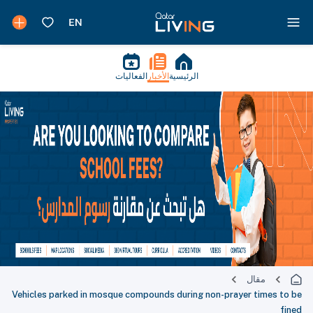
الرئيسية
الأخبار
الفعاليات
مقال
Vehicles parked in mosque compounds during non-prayer times to be
fined