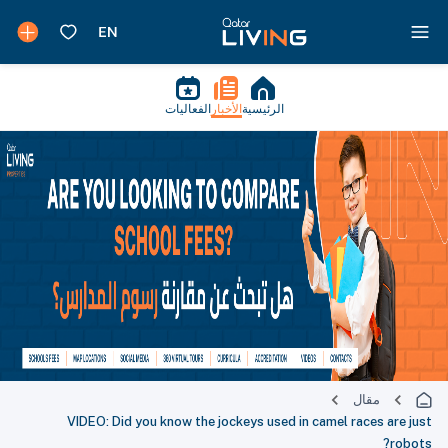
الرئيسية
الأخبار
الفعاليات
مقال
VIDEO: Did you know the jockeys used in camel races are just
robots?