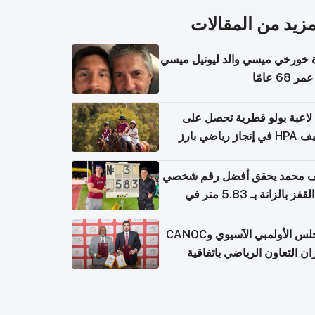
مزيد من المقالات
 خورخي ميسي والد ليونيل ميسي
68 عامًا
لاعبة بولو قطرية تحصل على
جاز رياضي بارز
 محمد يحقق أفضل رقم شخصي
في القفز بالزانة بـ 5.83 متر في
يا
المجلس الأولمبي الآسيوي وCANOC
ان التعاون الرياضي باتفاقية
ة