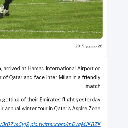
28 ديسمبر 2015
, arrived at Hamad International Airport on
 of Qatar and face Inter Milan in a friendly
match.
getting of their Emirates flight yesterday
eir annual winter tour in Qatar's Aspire Zone.
co/3r07vsCyj9
pic.twitter.com/mDvqMJK8ZK