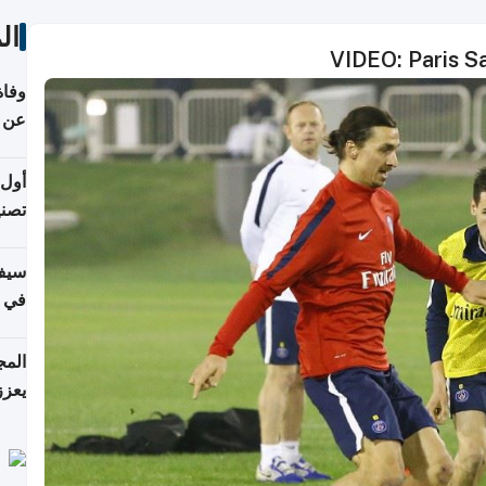
ال
VIDEO: Paris Sa
وفاة
عن عمر 
أول 
تصنيف HPA في إن
سيف
ألمان
يعزز
جديد