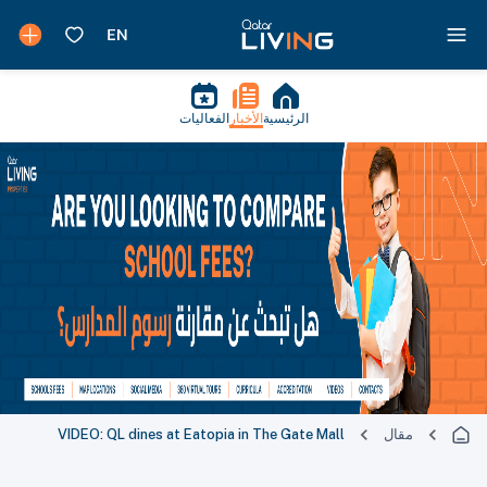
الرئيسية
الأخبار
الفعاليات
مقال
VIDEO: QL dines at Eatopia in The Gate Mall